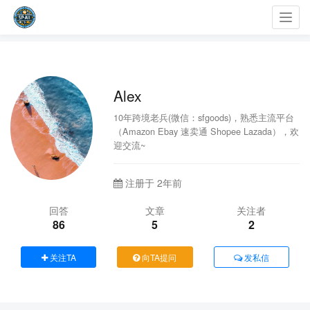
Toggl
navig
Alex
10年跨境老兵(微信：sfgoods)，熟悉主流平台
（Amazon Ebay 速卖通 Shopee Lazada），欢
迎交流~
注册于 2年前
回答
文章
关注者
86
5
2
关注TA
向TA提问
发私信