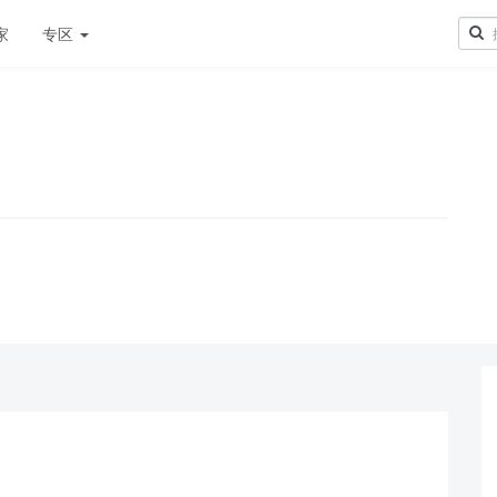
家
专区
！