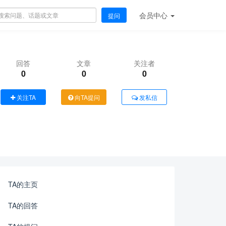
会员
中心
提问
回答
文章
关注者
0
0
0
关注TA
向TA提问
发私信
TA的主页
TA的回答